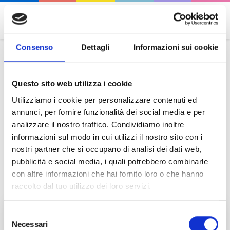
☰
Consenso
Dettagli
Informazioni sui cookie
Canale WhatsApp ISIDATA
Questo sito web utilizza i cookie
🎯 Dedicato alle istituzioni AFAM.
Utilizziamo i cookie per personalizzare contenuti ed
💻 Aggiornamenti software
annunci, per fornire funzionalità dei social media e per
analizzare il nostro traffico. Condividiamo inoltre
📱 Nuove funzionalità e servizi digitali
informazioni sul modo in cui utilizzi il nostro sito con i
🎓 Corsi di formazione e seminari
nostri partner che si occupano di analisi dei dati web,
📢 Avvisi importanti
pubblicità e social media, i quali potrebbero combinarle
con altre informazioni che hai fornito loro o che hanno
Iscriviti al canale
raccolto dal tuo utilizzo dei loro servizi.
Selezione
Necessari
del