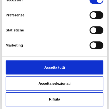
del
l'aggiunta di funzionalità specifiche come l'accettazione
consenso
di un verbale di esame mediante il QR reader o la
registrazione delle presenze di un allievo.
Preferenze
Statistiche
👩‍🏫 ISIConnect: l'app per i Docenti ed
il Personale ATA
Marketing
Accetta tutti
Accetta selezionati
Rifiuta