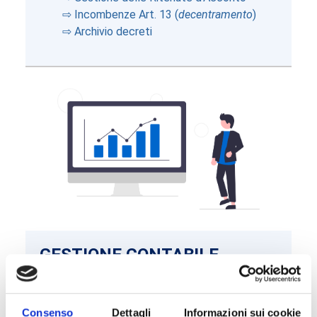
⇨ Incombenze Art. 13 (
decentramento
)
⇨ Archivio decreti
GESTIONE CONTABILE
⇨ Contabilità Autonoma
⇨ Minute Spese
⇨ Ordinativi di Pagamento ed Incasso
Consenso
Dettagli
Informazioni sui cookie