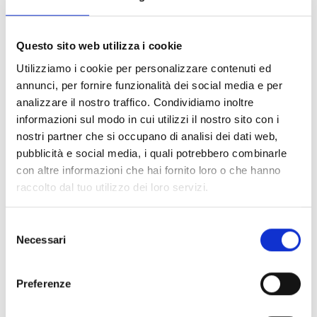
(O.P.I. (ex O.I.L.))
⇨ Registro Conto Corrente Postale
Questo sito web utilizza i cookie
⇨ Registro Unico delle Fatture
⇨ Adempimento ART.1 C.32 L. 190/2012
Utilizziamo i cookie per personalizzare contenuti ed
⇨ Genera IUV Pagamenti Spontanei
annunci, per fornire funzionalità dei social media e per
analizzare il nostro traffico. Condividiamo inoltre
informazioni sul modo in cui utilizzi il nostro sito con i
nostri partner che si occupano di analisi dei dati web,
pubblicità e social media, i quali potrebbero combinarle
con altre informazioni che hai fornito loro o che hanno
raccolto dal tuo utilizzo dei loro servizi.
Selezione
Necessari
del
consenso
Preferenze
GESTIONE BENI
⇨ Inventario