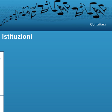
Contattaci
Istituzioni
e
,
1
i