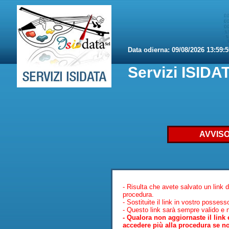
Data odierna:
09/08/2026 13:59:5
Servizi ISIDAT
AVVIS
- Risulta che avete salvato un link d
procedura.
- Sostituite il link in vostro possesso
- Questo link sarà sempre valido e 
- Qualora non aggiornaste il link
accedere più alla procedura se 